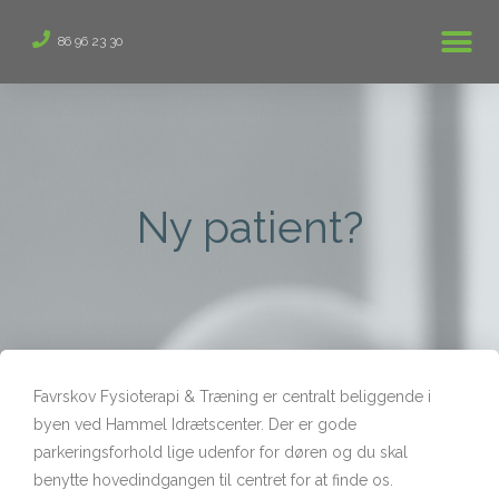
86 96 23 30
Ny patient?
Favrskov Fysioterapi & Træning er centralt beliggende i
byen ved Hammel Idrætscenter. Der er gode
parkeringsforhold lige udenfor for døren og du skal
benytte hovedindgangen til centret for at finde os.